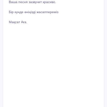
Ваша песня зазвучит красиво.
Бір күнде әніңізді жасаппереміз
Мақсат Аға.