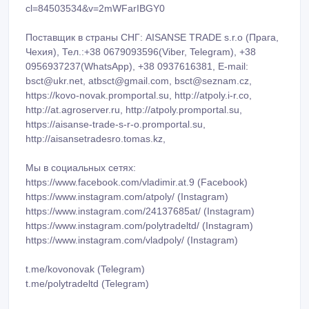
cl=84503534&v=2mWFarIBGY0
Поставщик в страны СНГ: AISANSE TRADE s.r.o (Прага,
Чехия), Тел.:+38 0679093596(Viber, Telegram), +38
0956937237(WhatsApp), +38 0937616381, E-mail:
bsct@ukr.net, atbsct@gmail.com, bsct@seznam.cz,
https://kovo-novak.promportal.su, http://atpoly.i-r.co,
http://at.agroserver.ru, http://atpoly.promportal.su,
https://aisanse-trade-s-r-o.promportal.su,
http://aisansetradesro.tomas.kz,
Мы в социальных сетях:
https://www.facebook.com/vladimir.at.9 (Facebook)
https://www.instagram.com/atpoly/ (Instagram)
https://www.instagram.com/24137685at/ (Instagram)
https://www.instagram.com/polytradeltd/ (Instagram)
https://www.instagram.com/vladpoly/ (Instagram)
t.me/kovonovak (Telegram)
t.me/polytradeltd (Telegram)