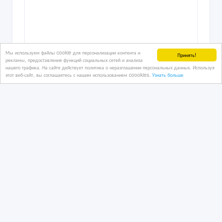
Линия гранулирования биомассы
MGB 100 / MGL 200 / MGL 400 / MGL
600
Мы используем файлы cookie для персонализации контента и
Принять!
30/11/2023 13:51
рекламы, предоставления функций социальных сетей и анализа
нашего трафика. На сайте действует политика о неразглашении персональных данных. Используя
Деревообрабатывающее оборудование
этот веб-сайт, вы соглашаетесь с нашим использованием coookies.
Узнать больше
Казахстан, Актау
201 600 тенге 〒