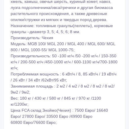
хмель, камыш, овечья шерсть, куриный комет, навоз,
лузга подсолнечника/овса/гречихи и другая биомасса
растительного происхождения, а также древесные
опилки/стружки из мягких и твердых пород дерева.
Назначение: топливные гранулы(пеллеты), кормовые
гранулы –диаметр 3, 5; 4, 5; 6; 8 мм.
Производитель: Чехия
Модель: MGB 100/ MGL 200 / MGL 400 / MGL 600/ MGL
800 / MGL 1000-55/ MGL 1000-75;
Производительность: 50 -100 кг/ч /50 -200 кг/ч / 150-350
кг/ч / 200-500 кг/ч /450-1000 кг/ч / 600-1100 кг/ч/700-1800
кг/ч;
Потребляемая мощность : 6 кВт/ч / 8, 85 кВт/ч / 19 кВт/ч
/ 26 кВт / 34 кВт /62кВт/95 кВт;
Занимаемая площадь : 2 м2 / 4 м2 / 8 м2 / 8 м2 / 8 м2/
9м2 / 9м2;
Вес: 180 кг / 430 кг / 580 кг / 845 кг / 970 кг /1100
кг/1200кг;
Цена FCA склад Зноймо(Чехия) : 7500 Евро/ 16640
Евро/ 27800 Евро/ 33500 Евро /49900 Евро
60800 Евро/76600 Евро;