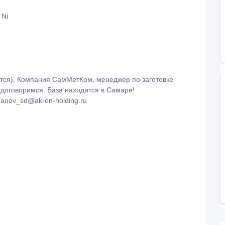
 Ni
тся). Компания СамМетКом, менеджер по заготовке
 договоримся. База находится в Самаре!
anov_sd@akron-holding.ru