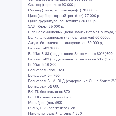
Свинец (переплав) 90 000 р.
Свинец (типографский шрифт) 70 000 р.
Цинк (карбюраторный, решётки) 77 000 р.
Цинк (фурнитура, сантехника) 20 000 р.
ЗАЗ - блоки 35 000 р.
Шлак алюминиевый (цена зависит от мет. выхода) 
Банка алюминиевая (из-под напитков) 60 000р.
Аккум. бат. кислотн.полипропилен 59 000 р,
Баббит Б-83 1000
Баббит Б-83 ( содержание Sn не менее 80% )600
Баббит Б-83 ( содержание Sn не менее 50% )370
Баббит Б-16 200
Вольфрам (лом) 920
Вольфрам ВН 750
Вольфрам ВНМ, ВНД (содержание Cu не более 2%
Вольфрам ВД 600
ВК, ТК без наплавок 870
ВК, ТК с наплавками 820
Молибден (лом)900
Р6М5, Р18 (без железа)128
Никель катодный, анодный 580