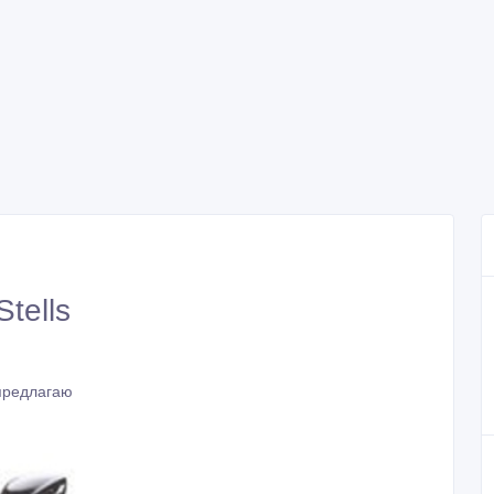
tells
предлагаю