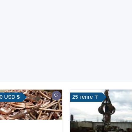
50 USD $
25 тенге 〒