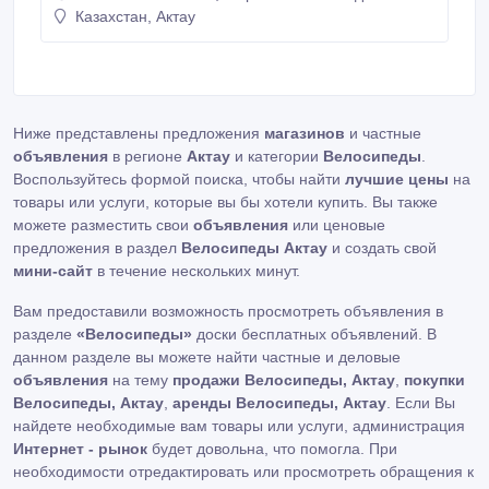
Казахстан, Актау
CENTURION, Cannondale, Cube, Author. ТЦ АСТАНА
2 этаж бутик 32 (возле пожарного щитка).
Ниже представлены предложения
магазинов
и частные
объявления
в регионе
Актау
и категории
Велосипеды
.
Воспользуйтесь формой поиска, чтобы найти
лучшие цены
на
товары или услуги, которые вы бы хотели купить. Вы также
можете разместить свои
объявления
или ценовые
предложения в раздел
Велосипеды Актау
и создать свой
мини-сайт
в течение нескольких минут.
Вам предоставили возможность просмотреть объявления в
разделе
«Велосипеды»
доски бесплатных объявлений. В
данном разделе вы можете найти частные и деловые
объявления
на тему
продажи Велосипеды, Актау
,
покупки
Велосипеды, Актау
,
аренды Велосипеды, Актау
. Если Вы
найдете необходимые вам товары или услуги, администрация
Интернет - рынок
будет довольна, что помогла. При
необходимости отредактировать или просмотреть обращения к