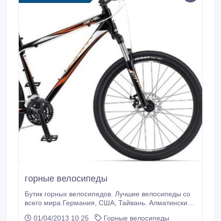
горные велосипеды
Бутик горных велосипедов. Лучшие велосипеды со
всего мира.Германия, США, Тайвань. Алматинские
цены. Легкие Алюминиевые рамы.21-30
01/04/2013 10:25
Горные велосипеды
скоростей.Гарантия 1 год.Сервис. Бренды GIANT,