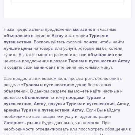
День 5: Обзорная экскурсия по Шеки День 6:
Экскурсия в Губу и Хыналыг День 7: Свободный
день в Баку День 8: Трансфер из аэропорта в отель
Включено: Отель(завтраки включены), все
трансферы связанные с прибытием, отбытием, а
Ниже представлены предложения
магазинов
и частные
также во время экскурсий, на комфортабельном
объявления
транспорте с кондиционером и ремнями
в регионе
Актау
и категории
Туризм и
безопасности, профессиональный русскоговорящий
путешествия
. Воспользуйтесь формой поиска, чтобы найти
гид, дополнительный трансфер на грязевые
лучшие цены
на товары или услуги, которые вы бы хотели
вулканы, обеды во время экскурсий, входные
купить. Вы также можете разместить свои
объявления
или
билеты в музеи (Гобустанский Государственный
ценовые предложения в раздел
Туризм и путешествия Актау
Музей, музей под открытым небом, храм
и создать свой
мини-сайт
в течение нескольких минут.
огнепоклонников Атешкях, Янардаг, дворец
Шекинских ханов, церковь Киш, историко -
Вам предоставили возможность просмотреть объявления в
этнографический музей села Хыналыг), билеты на
подвесной мост Зернава и на канатную дорогу в
разделе
«Туризм и путешествия»
доски бесплатных
городе Габале.
объявлений. В данном разделе вы можете найти частные и
деловые
объявления
на тему
продажи Туризм и
путешествия, Актау
,
покупки Туризм и путешествия, Актау
,
аренды Туризм и путешествия, Актау
. Если Вы найдете
необходимые вам товары или услуги, администрация
Интернет - рынок
будет довольна, что помогла. При
необходимости отредактировать или просмотреть обращения к