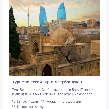
Туристический тур в Азербайджан
Тур: Все города и Свободный день в Баку.(7 ночей,
8 дней) #1 От 560 $ День 1: Трансфер из аэропорта
в отель День 2: Обзорная экскурсия по Баку и
19 час. назад
Туризм и путешествия
Старому городу День 3: Экскурсия в Гобустан и
Казахстан, Актау
Абшерон День 4: Экскурсия в Шамахы и Габалу