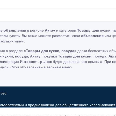
ые
объявления
в регионе
Актау
и категории
Товары для кухни, п
отели купить. Вы также можете разместить свои
объявления
или це
кольких минут.
ния в разделе
«Товары для кухни, посуда»
доски бесплатных объ
 кухни, посуда, Актау
,
покупки Товары для кухни, посуда, Акт
министрация
Интернет - рынок
будет довольна, что помогла. При н
адкой «Мои объявления» в верхнем меню.
rved.
льзователями и предназначена для общественного использования
 рынок только хранит и распространяет информацию пользователей 
нта и рекламы, предоставления функций социальных сетей 
льзование частную информацию зарегистрированных пользователе