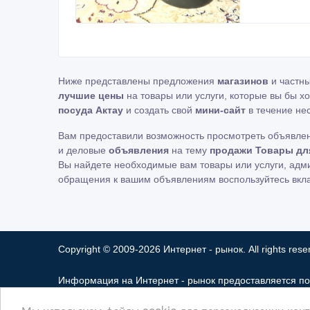
Ниже представлены предложения
магазинов
и частн
лучшие цены
на товары или услуги, которые вы бы х
посуда Актау
и создать свой
мини-сайт
в течение нес
Вам предоставили возможность просмотреть объявле
и деловые
объявления
на тему
продажи Товары для
Вы найдете необходимые вам товары или услуги, ад
обращения к вашим объявлениям воспользуйтесь вкл
Copyright © 2009-2026 Интернет - рынок. All rights rese
Информация на Интернет - рынок предоставляется по
ответственность за ее содержимое. Сайта Интернет -
Мы используем файлы cookie для персонализации конте
Мы не продаем и не предоставляем во временное по