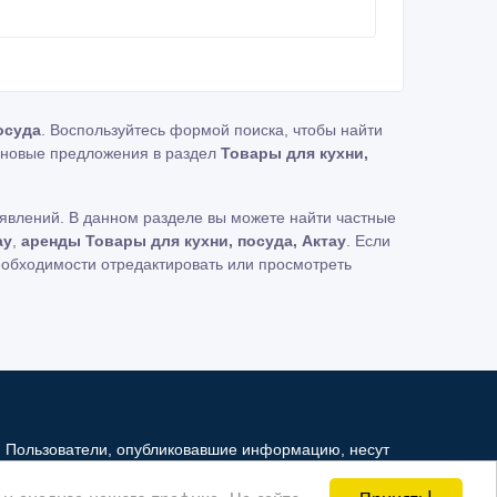
осуда
. Воспользуйтесь формой поиска, чтобы найти
новые предложения в раздел
Товары для кухни,
явлений. В данном разделе вы можете найти частные
ау
,
аренды Товары для кухни, посуда, Актау
. Если
еобходимости отредактировать или просмотреть
. Пользователи, опубликовавшие информацию, несут
и не несет ответственность за ее содержимое.
Принять!
и анализа нашего трафика. На сайте
й Интернет - рынок третьим лицам. Но мы можем