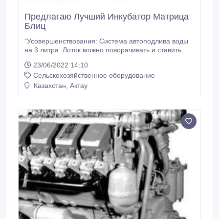
Предлагаю Лучший Инкубатор Матрица
Блиц
"Усовершенствования: Система автоподлива воды
на 3 литра. Лоток можно поворачивать и ставить
любой стороной к поворотному механизму.
23/06/2022 14:10
Инкубатор Блиц обладает отличными
Сельскохозяйственное оборудование
качественными показателями и пользуется
большим спросом. Есть инкубаторы по количеству
Казахстан, Актау
выводу яиц: 48, 120, 72, 90, 120, 200 Меня зовут
Лилия.