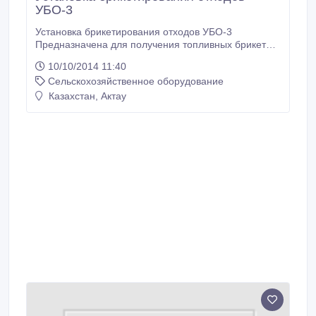
УБО-3
Установка брикетирования отходов УБО-3
Предназначена для получения топливных брикетов
из различного сырья растительного происхождения:
10/10/2014 11:40
опилок, стружки, лузги подсолнечника, шелухи
Сельскохозяйственное оборудование
гречихи, риса, овса, сена, соломы и др.
Производительность пресса – 500 - 750 кг/ч.
Казахстан, Актау
Подробные технические характеристики: http://www.