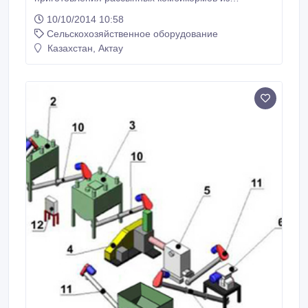
зернофуража (пшеницы, ячменя, гороха, кукурузы и
10/10/2014 10:58
т.д.) и БМВД. В состав входят: -молотковая дробилка
Сельскохозяйственное оборудование
- 2 шт. -бункер-смеситель - 1 шт. -шнек питатель - 1
шт. -рама агрегата - 1 шт. Подробные технические
Казахстан, Актау
характеристики: http://www.