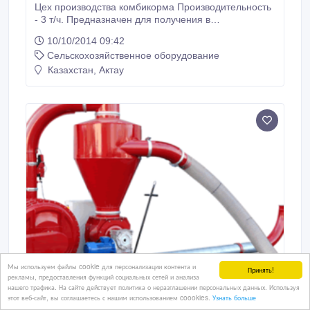
Цех производства комбикорма Производительность
- 3 т/ч. Предназначен для получения в
автоматическом режиме точно рассчитанного
10/10/2014 09:42
рациона комбикорма из зернофуража и белково-
Сельскохозяйственное оборудование
минерально-витаминных добавок для кормления
различных половозрастных групп свиней, КРС, птиц.
Казахстан, Актау
Подробные технические характеристики: http://www.
Мы используем файлы cookie для персонализации контента и
Принять!
рекламы, предоставления функций социальных сетей и анализа
нашего трафика. На сайте действует политика о неразглашении персональных данных. Используя
этот веб-сайт, вы соглашаетесь с нашим использованием coookies.
Узнать больше