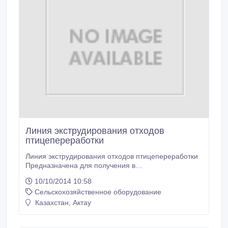
Линия экструдирования отходов
птицепереработки
Линия экструдирования отходов птицепереработки
Предназначена для получения в
полуавтоматическом режиме экструдированных
10/10/2014 10:58
кормов из отходов птицепереработки и
Сельскохозяйственное оборудование
зернофуража для кормления различных
половозрастных групп свиней, КРС, птиц.
Казахстан, Актау
Производительность – 1000 кг/ч. Во время работы
линии исключены токсичные выбросы и отходы, а