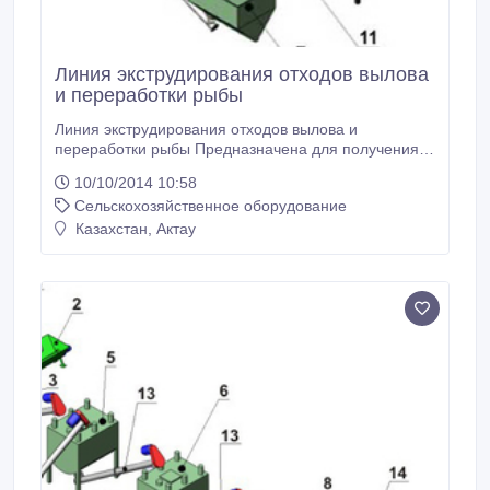
Линия экструдирования отходов вылова
и переработки рыбы
Линия экструдирования отходов вылова и
переработки рыбы Предназначена для получения в
полуавтоматическом режиме экструдированных
10/10/2014 10:58
кормов из отходов вылова, переработки рыбы и
Сельскохозяйственное оборудование
зернофуража. 1. Мясорубка 2. Горизонтальный
одновальный смеситель 3. Горизонтальный
Казахстан, Актау
одновальный смеситель 4. Пресс-экструдер 5.