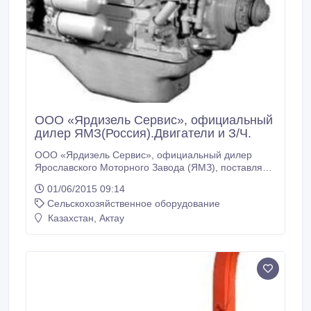
ООО «Ярдизель Сервис», официальный
дилер ЯМЗ(Россия).Двигатели и З/Ч.
ООО «Ярдизель Сервис», официальный дилер
Ярославского Моторного Завода (ЯМЗ), поставляют
полную номенклатуру двигателей и запчастей ЯМЗ,
01/06/2015 09:14
ТМЗ, ЯЗДА и Кировский Завод. Двигатели ЯМЗ и
Сельскохозяйственное оборудование
силовые агрегаты на базе двигателей ЯМЗ в
рядном (L6) и V-образном (V6, V8, V12)
Казахстан, Актау
исполнении.Гарантии производителей,
переоборудование тракторов и комбайнов под
двигатель ЯМЗ.