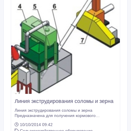
Линия экструдирования соломы и зерна
Линия экструдирования соломы и зерна
Предназначена для получения кормового
экструдата из смеси зерна и измельченной соломы.
10/10/2014 09:42
1.Бункер завальный. 2. Шнековый транспортер. 3.
Сельскохозяйственное оборудование