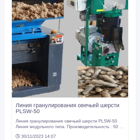
Линия гранулирования овечьей шерсти
PLSW-50
Линия гранулирования овечьей шерсти PLSW-50
Линия модульного типа. Производительность : 50 кг
/час. Состав линии: 1.Измельчитель
30/11/2023 14:07
SG3048(производительность 47-53 кг/ч)-1 штука