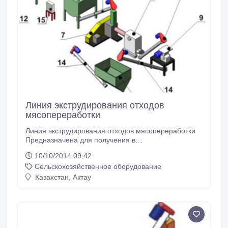
Линия экструдирования отходов
мясопереработки
Линия экструдирования отходов мясопереработки
Предназначена для получения в
полуавтоматическом режиме экструдированных
10/10/2014 09:42
кормов из отходов мясопереработки и зернофуража
Сельскохозяйственное оборудование
для кормления различных половозрастных групп
свиней, КРС, птиц. 1. Агрегат дробильный
Казахстан, Актау
мясокостный 2. Бункер мясокостный 3. Насос
измельчитель 4.