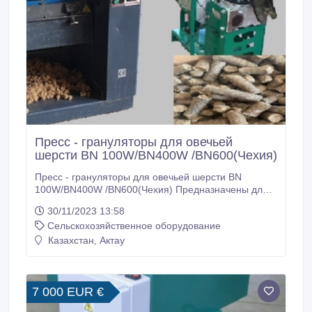
Пресс - грануляторы для овечьей
шерсти BN 100W/BN400W /BN600(Чехия)
Пресс - грануляторы для овечьей шерсти BN
100W/BN400W /BN600(Чехия) Предназначены для
гранулирования овечьей шерсти. Пресс-
30/11/2023 13:58
грануляторы. Гранулятор с плоской матрицей.
Сельскохозяйственное оборудование
Сырье для гранулирования: овечья шерсть,
древесные опилки/стружка, солому/сено, камыш,
Казахстан, Актау
бумага/картон, шелуха подсолнечника/горчицы/
гречихи, торф, мясокостная мука, комбикорма/
корма/премиксы, отходы производства чая,
зерноотходы, отруби и другую биомассу.
7 000 EUR €