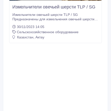
Измельчители овечьей шерсти TLP / SG
Измельчители овечьей шерсти TLP / SG
Предназначены для измельчения овечьей шерсти.
Измельченную овечью шерсть можно гранулировать
30/11/2023 14:05
нашими грануляторами BN100/ BN400/BN600.
Сельскохозяйственное оборудование
Сырье: овечья шерсть. Модель: TLP 2520 / TLP
3126 / SG 3048 / SG 3675/SG 50110.
Казахстан, Актау
Производительность:14-17/21-26/ 47 -53 / 105-135 /
200-240 кг/час.