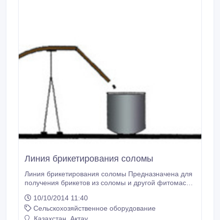
Линия брикетирования соломы
Линия брикетирования соломы Предназначена для
получения брикетов из соломы и другой фитомассы
(производительность – 500 кг/ч). 1. Измельчитель
10/10/2014 11:40
соломы. 2. Приемный бункер. 3.
Сельскохозяйственное оборудование
Пневмотранспортер. 4. Основной бункер. 5.
Установка брикетирования. 6. Охладительная
Казахстан, Актау