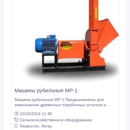
Машины рубильные МР-1
Машины рубильные МР-1 Предназначены для
измельчения древесных порубочных остатков и
других древесных отходов с целью снижения затрат
10/10/2014 11:40
на их вывоз и утилизацию, а также могут быть
Сельскохозяйственное оборудование
использованы для получения щепы. Толщина
срезаемой щепы может изменяться в зависимости
Казахстан, Актау