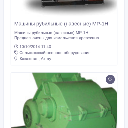
Машины рубильные (навесные) МР-1Н
Машины рубильные (навесные) МР-1Н
Предназначены для измельчения древесных
порубочных остатков и других древесных отходов с
10/10/2014 11:40
целью снижения затрат на их вывоз и утилизацию, а
Сельскохозяйственное оборудование
также могут быть использованы для получения
щепы. Толщина срезаемой щепы может изменяться
Казахстан, Актау
в зависимости от технологических требований по ее
использованию.