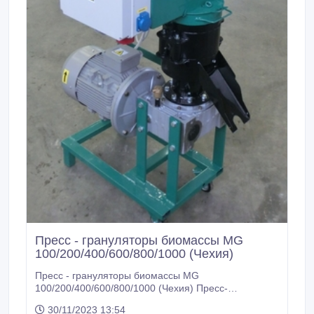
Пресс - грануляторы биомассы MG
100/200/400/600/800/1000 (Чехия)
Пресс - грануляторы биомассы MG
100/200/400/600/800/1000 (Чехия) Пресс-
грануляторы. Гранулятор с плоской матрицей.
30/11/2023 13:54
Гранулирование кормов для кур несушек, цыплят,