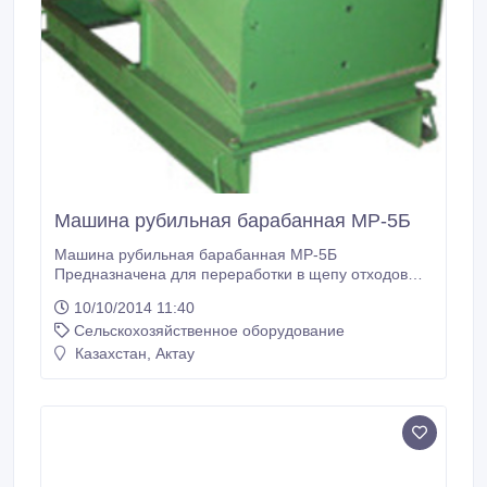
Машина рубильная барабанная МР-5Б
Машина рубильная барабанная МР-5Б
Предназначена для переработки в щепу отходов
лесозаготовок, лесопиления, фанерного и плитного
10/10/2014 11:40
производства, кусковых отходов и доизмельчения
Сельскохозяйственное оборудование
крупной щепы после сортировки. Машина имеет
нижний выброс щепы. Подробные технические
Казахстан, Актау
характеристики:
http://www.jasko.ru/jasko/katalog/obshe_tech/briket_gr
anul/masin_rubl_baraban/mr_5b.