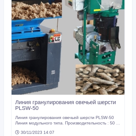
Линия гранулирования овечьей шерсти
PLSW-50
Линия гранулирования овечьей шерсти PLSW-50
Линия модульного типа. Производительность : 50 кг
/час. Состав линии: 1.Измельчитель
30/11/2023 14:07
SG3048(производительность 47-53 кг/ч)-1 штука