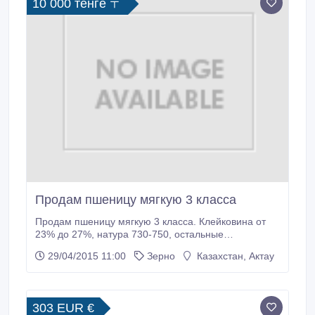
10 000 тенге 〒
Продам пшеницу мягкую 3 класса
Продам пшеницу мягкую 3 класса. Клейковина от
23% до 27%, натура 730-750, остальные
качественные показатели согласно ГОСТ. Условия
29/04/2015 11:00
Зерно
Казахстан, Актау
поставки: по переписке на линейном элеваторе,
путём совершения индоссамента, на условиях DAP
Казахстан. Условия оплаты-по факту переписки,
предоплата, аккредитив, банковская гарантия.
303 EUR €