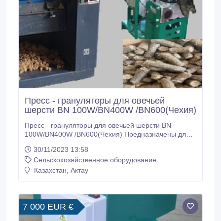
Пресс - грануляторы для овечьей
шерсти BN 100W/BN400W /BN600(Чехия)
Пресс - грануляторы для овечьей шерсти BN
100W/BN400W /BN600(Чехия) Предназначены для
гранулирования овечьей шерсти. Пресс-
30/11/2023 13:58
грануляторы. Гранулятор с плоской матрицей.
Сельскохозяйственное оборудование
Сырье для гранулирования: овечья шерсть,
древесные опилки/стружка, солому/сено, камыш,
Казахстан, Актау
бумага/картон, шелуха подсолнечника/горчицы/
гречихи, торф, мясокостная мука, комбикорма/
корма/премиксы, отходы производства чая,
зерноотходы, отруби и другую биомассу.
7 000 EUR €