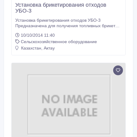
Установка брикетирования отходов
УБО-3
Установка брикетирования отходов УБО-3
Предназначена для получения топливных брикетов
из различного сырья растительного происхождения:
10/10/2014 11:40
опилок, стружки, лузги подсолнечника, шелухи
Сельскохозяйственное оборудование
гречихи, риса, овса, сена, соломы и др.
Производительность пресса – 500 - 750 кг/ч.
Казахстан, Актау
Подробные технические характеристики: http://www.