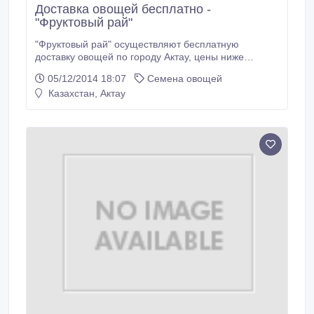
Доставка овощей бесплатно -
"Фруктовый рай"
"Фруктовый рай" осуществляют бесплатную
доставку овощей по городу Актау, цены ниже
рыночной также работаем с магазинами,
05/12/2014 18:07
Семена овощей
кулинариями, столовыми и предприятиями в
Казахстан, Актау
различных отраслях, качество овощей хорошое
индивидуальный подход каждому клиенту..