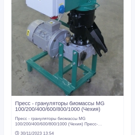
Пресс - грануляторы биомассы MG
100/200/400/600/800/1000 (Чехия)
Пресс - грануляторы биомассы MG
100/200/400/600/800/1000 (Чехия) Пресс-
грануляторы. Гранулятор с плоской матрицей.
30/11/2023 13:54
Гранулирование кормов для кур несушек, цыплят,