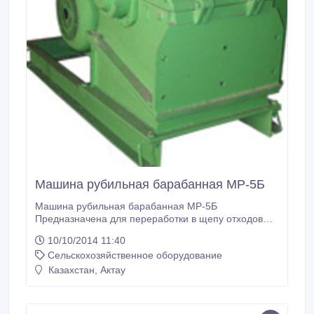
Машина рубильная барабанная МР-5Б
Машина рубильная барабанная МР-5Б
Предназначена для переработки в щепу отходов
лесозаготовок, лесопиления, фанерного и плитного
10/10/2014 11:40
производства, кусковых отходов и доизмельчения
Сельскохозяйственное оборудование
крупной щепы после сортировки. Машина имеет
нижний выброс щепы. Подробные технические
Казахстан, Актау
характеристики:
http://www.jasko.ru/jasko/katalog/obshe_tech/briket_gr
anul/masin_rubl_baraban/mr_5b.