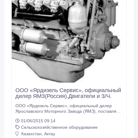
ООО «Ярдизель Сервис», официальный
дилер ЯМЗ(Россия).Двигатели и З/Ч.
ООО «Ярдизель Сервис», официальный дилер
Ярославского Моторного Завода (ЯМЗ), поставляют
полную номенклатуру двигателей и запчастей ЯМЗ,
01/06/2015 09:14
ТМЗ, ЯЗДА и Кировский Завод. Двигатели ЯМЗ и
Сельскохозяйственное оборудование
силовые агрегаты на базе двигателей ЯМЗ в
рядном (L6) и V-образном (V6, V8, V12)
Казахстан, Актау