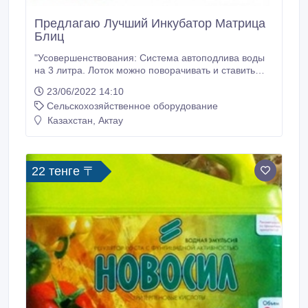
Предлагаю Лучший Инкубатор Матрица
Блиц
"Усовершенствования: Система автоподлива воды
на 3 литра. Лоток можно поворачивать и ставить
любой стороной к поворотному механизму.
23/06/2022 14:10
Инкубатор Блиц обладает отличными
Сельскохозяйственное оборудование
качественными показателями и пользуется
большим спросом. Есть инкубаторы по количеству
Казахстан, Актау
выводу яиц: 48, 120, 72, 90, 120, 200 Меня зовут
Лилия.
22 тенге 〒