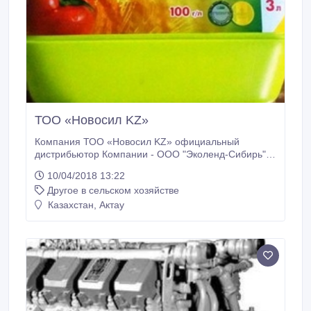
ТОО «Новосил KZ»
Компания ТОО «Новосил KZ» официальный
дистрибьютор Компании - ООО "Эколенд-Сибирь"
НОВОСИЛ - уникальное патентованное средство
10/04/2018 13:22
защиты растений и высокоэффективный
Другое в сельском хозяйстве
иммуностимулятор с фунгицидной активностью.
Химический состав активной части препарата
Казахстан, Актау
состоит из натуральной смеси тритерпеновых
кислот, выделенных из древесной зелени сибирской
пихты.