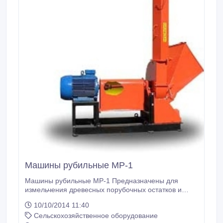
Машины рубильные МР-1
Машины рубильные МР-1 Предназначены для
измельчения древесных порубочных остатков и
других древесных отходов с целью снижения затрат
10/10/2014 11:40
на их вывоз и утилизацию, а также могут быть
Сельскохозяйственное оборудование
использованы для получения щепы. Толщина