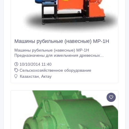
Машины рубильные (навесные) МР-1Н
Машины рубильные (навесные) МР-1Н
Предназначены для измельчения древесных
порубочных остатков и других древесных отходов с
10/10/2014 11:40
целью снижения затрат на их вывоз и утилизацию, а
Сельскохозяйственное оборудование
также могут быть использованы для получения
щепы. Толщина срезаемой щепы может изменяться
Казахстан, Актау
в зависимости от технологических требований по ее
использованию.