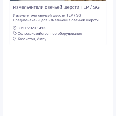
Измельчители овечьей шерсти TLP / SG
Измельчители овечьей шерсти TLP / SG
Предназначены для измельчения овечьей шерсти.
Измельченную овечью шерсть можно гранулировать
30/11/2023 14:05
нашими грануляторами BN100/ BN400/BN600.
Сельскохозяйственное оборудование
Сырье: овечья шерсть. Модель: TLP 2520 / TLP
3126 / SG 3048 / SG 3675/SG 50110.
Казахстан, Актау
Производительность:14-17/21-26/ 47 -53 / 105-135 /
200-240 кг/час.