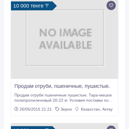
10 000 тенге 〒
Продам отруби, пшеничные, пушистые.
Продам отруби пшеничные пушистые. Тара-мешок
полипропиленовый 20-22 кг. Условия поставки по
РК-доставка до станции заказчика, на экспорт-на
26/05/2015 21:21
Зерно
Казахстан, Актау
условиях DAP Казахстан. Минимальная партия 1
вагон. При заказе от 5 вагонов предусмотрены
скидки. Предоплата..