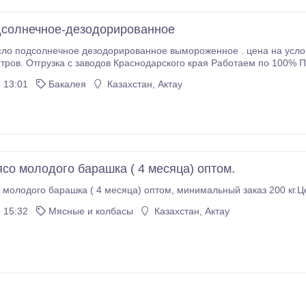
солнечное-дезодорированное
 подсолнечное дезодорированное вымороженное . цена на условиях FCA
итров. Отгрузка с заводов Краснодарского края Работаем по 100% 
орные грузы. Оказываем услуги по сопровождению экспортных.
 13:01
Бакалея
Казахстан, Актау
со молодого барашка ( 4 месяца) оптом.
Продам мясо молодого барашка ( 4 месяца) оптом, минима
 15:32
Мясные и колбасы
Казахстан, Актау