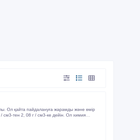
алы. Ол қайта пайдалануға жарамды және өмір
 см3-тен 2, 08 г / см3-ке дейін. Ол химия
старды ұнтақтау, металдарды ұсақтау үшін қолданылады.