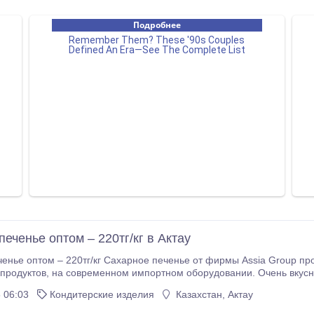
еченье оптом – 220тг/кг в Актау
г/кг Сахарное печенье от фирмы Assia Group производится только из высококачественной муки и
 Очень вкусное, молочное сахарное печенье недорого!
Приглашаем к сотрудничеству дистрибьюторские, оптовые компании и тор
 06:03
Кондитерские изделия
Казахстан, Актау