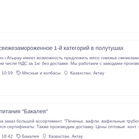
свежезамороженное 1-й категорий в полутушах
из г.Атырау имеет возможность предложить мясо говяжье свежезам
ом числе НДС.за 1кг. без доставки. Мы работаем с заводами производит
езопасности продовольственного сырья гарантируем.
 10:59
Мясные и колбасы
Казахстан, Актау
питания "Бакалея"
ассортимент: "Печенье, вафли, вафельные трубочки, конфеты и рыбные консервы". Производства
ся сертификаты. Также производим доставку. Цены оптовые. конт. 
 18:42
Бакалея
Казахстан, Актау