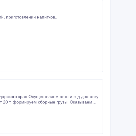
В пищевой промышленности – хлебопечении, производстве кондитерских изделий, приготовлении напитков..
рского края.Осуществляем авто и ж.д доставку
т 20 т. формируем сборные грузы. Оказываем