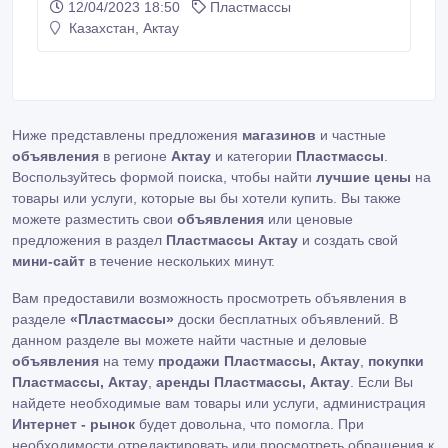
12/04/2023 18:50
Пластмассы
чемоданного типа . Под питьевые воды ,
Казахстан, Актау
химические жидкости , поставка стеклопластиковых
труб и фитинов под нефть , газ , воду , агрессивные
жидкости на максимальное давление 350 атмосфер
, температура 100С .
Ниже представлены предложения
магазинов
и частные
объявления
в регионе
Актау
и категории
Пластмассы
.
Воспользуйтесь формой поиска, чтобы найти
лучшие цены
на
товары или услуги, которые вы бы хотели купить. Вы также
можете разместить свои
объявления
или ценовые
предложения в раздел
Пластмассы Актау
и создать свой
мини-сайт
в течение нескольких минут.
Вам предоставили возможность просмотреть объявления в
разделе
«Пластмассы»
доски бесплатных объявлений. В
данном разделе вы можете найти частные и деловые
объявления
на тему
продажи Пластмассы, Актау
,
покупки
Пластмассы, Актау
,
аренды Пластмассы, Актау
. Если Вы
найдете необходимые вам товары или услуги, администрация
Интернет - рынок
будет довольна, что помогла. При
необходимости отредактировать или просмотреть обращения к