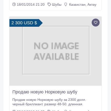
пышными формами, а также женщинам в возрасте.
18/01/2014 21:20
Шубы
Казахстан, Актау
Шубу можно одеть с платьем и с брюками. мех из
высокого качества.Новая, цельная, стриженная..
2 300 USD $
Продаю новую Норковую шубу
Продам новую Норковую шубу за 2300 долл.
черный бриллиант. размер 48-50. длинная.