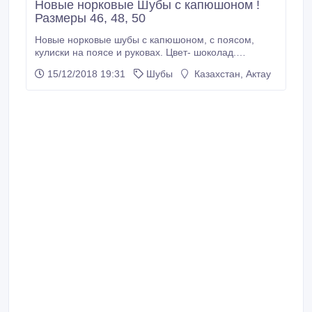
Новые норковые Шубы с капюшоном !
Размеры 46, 48, 50
Новые норковые шубы с капюшоном, с поясом,
кулиски на поясе и руковах. Цвет- шоколад.
Размеры 46-48-50. Длина шубы - макси. Надо
15/12/2018 19:31
Шубы
Казахстан, Актау
мерить. Реальному покупателю - реальный торг..