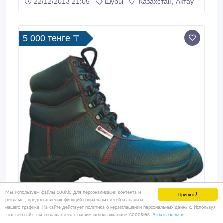
22/12/2013 21:05
Шубы
Казахстан, Актау
5 000 тенге 〒
Мы используем файлы cookie для персонализации контента и
Принять!
рекламы, предоставления функций социальных сетей и анализа
нашего трафика. На сайте действует политика о неразглашении персональных данных. Используя
этот веб-сайт, вы соглашаетесь с нашим использованием coookies.
Узнать больше