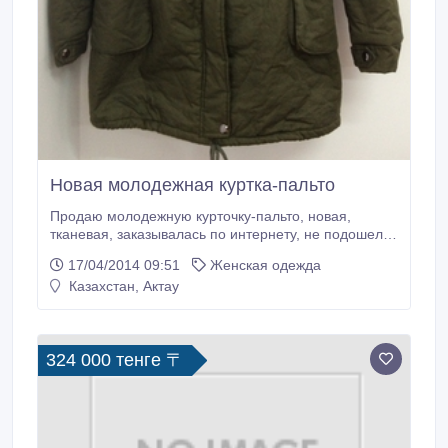
Новая молодежная куртка-пальто
Продаю молодежную курточку-пальто, новая,
тканевая, заказывалась по интернету, не подошел
размер. Размер 44-46. Цвет такой же, как на фото.
17/04/2014 09:51
Женская одежда
Своя цена - 12000 тенге..
Казахстан, Актау
324 000 тенге 〒