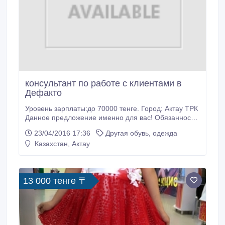
консультант по работе с клиентами в
Дефакто
Уровень зарплаты:до 70000 тенге. Город: Актау ТРК
Данное предложение именно для вас! Обязанности:
• обслуживание и консультирование клиентов
23/04/2016 17:36
Другая обувь, одежда
магазина в подборе одежды • участие в приеме
Казахстан, Актау
поставок, инвентаризации товаров, подготовке к
сезонным скидкам. • поддержание порядка и
чистоты в магазине.
13 000 тенге 〒