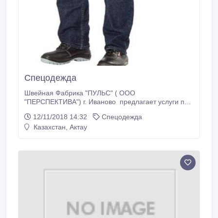
Спецодежда
Швейная Фабрика "ПУЛЬС" ( ООО
"ПЕРСПЕКТИВА") г. Иваново предлагает услуги по
пошиву, а так же готовые изделия:
12/11/2018 14:32
Спецодежда
- СПЕЦОДЕЖДЫ (в том числе для охранных и
Казахстан, Актау
других силовых структур) - КОСТЮМОВ СВАРЩИКА
- ТРИКОТАЖНЫХ ИЗДЕЛИЙ (футболки, джемпера) -
ГОЛОВНЫХ УБОРОВ а так же реализуем по ценам
производителя: - СИЗ (рукавицы, перчатки, краги и
т.