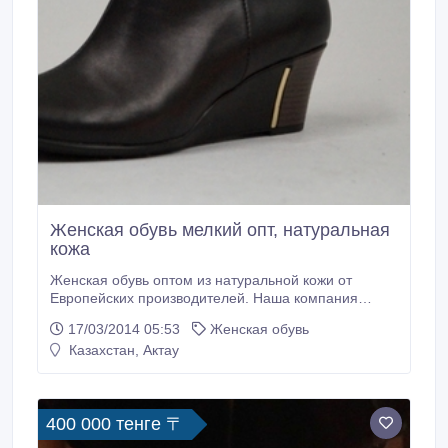
Женская обувь мелкий опт, натуральная
кожа
Женская обувь оптом из натуральной кожи от
Европейских производителей. Наша компания
предлагает выгодные условия сотрудничества,
17/03/2014 05:53
Женская обувь
низкие цены, гарантия качества. Наша задача -
Казахстан, Актау
сделать Ваш бизнес выгодным, а сотрудничество с
нами удобным и приятным.Будем рады видеть Вас
нашими партнерами!.
400 000 тенге 〒