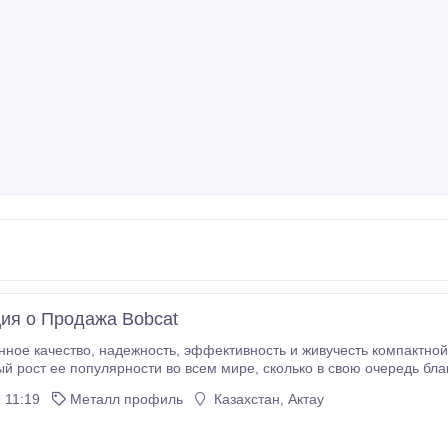
я о Продажа Bobcat
ь и живучесть компактной спецтехники Bobcat обуславливают
ности во всем мире, сколько в свою очередь благоприятно сказывается на уровне продаж. Не
стала исключением в этом плане и Россия, некоторые 
 11:19
Металл профиль
Казахстан, Актау