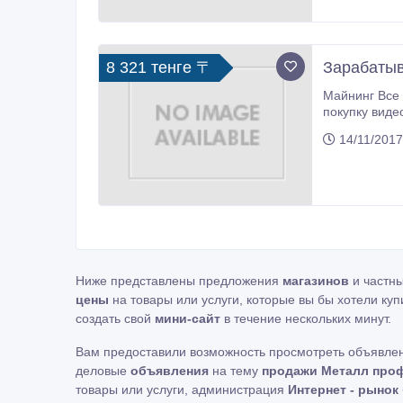
8 321 тенге 〒
Зарабатыв
Майнинг Все представляют под этим словом огромные машины для добычи криптовалюты, что нужно тратить много денег на
покупку видеокарт, платить за электричество и т.п Думаю все понимают что на майнинге
14/11/2017
Ниже представлены предложения
магазинов
и частн
цены
на товары или услуги, которые вы бы хотели куп
создать свой
мини-сайт
в течение нескольких минут.
Вам предоставили возможность просмотреть объявле
деловые
объявления
на тему
продажи Металл проф
товары или услуги, администрация
Интернет - рынок