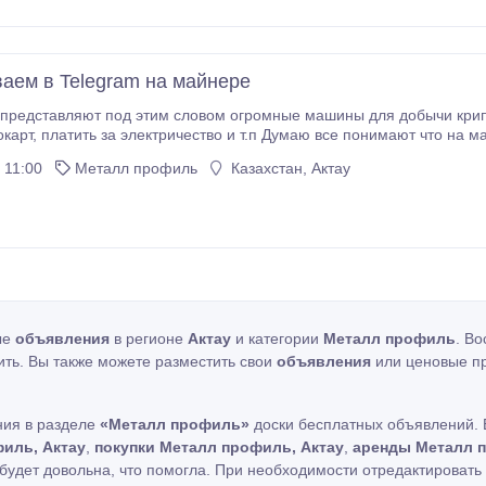
аем в Telegram на майнере
 можно много заработать Но для этого
нужна мощность Но есть другой способ получить мощность без покупки аппара
 11:00
Металл профиль
Казахстан, Актау
ые
объявления
в регионе
Актау
и категории
Металл профиль
. В
ить. Вы также можете разместить свои
объявления
или ценовые п
ния в разделе
«Металл профиль»
доски бесплатных объявлений. 
иль, Актау
,
покупки Металл профиль, Актау
,
аренды Металл п
будет довольна, что помогла. При необходимости отредактироват