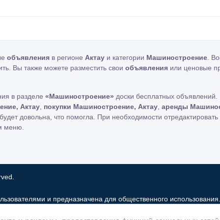
ые
объявления
в регионе
Актау
и категории
Машиностроение
. В
ить. Вы также можете разместить свои
объявления
или ценовые п
ния в разделе
«Машиностроение»
доски бесплатных объявлений. 
ние, Актау
,
покупки Машиностроение, Актау
,
аренды Машинос
будет довольна, что помогла. При необходимости отредактироват
м меню.
rved.
льзователями и предназначена для общественного использования
 рынок только хранит и распространяет информацию пользователей 
нта и рекламы, предоставления функций социальных сетей 
льзование частную информацию зарегистрированных пользователе