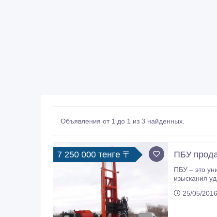
Объявления от 1 до 1 из 3 найденных.
7 250 000 тенге 〒
ПБУ прод
ПБУ – это универсальный буровой агре
изыскания уд
-Геофизика(сейсморазведка, полый шнек) -Под тепловые н
25/05/2016
м.