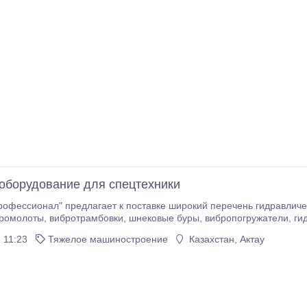
оборудование для спецтехники
офессионал" предлагает к поставке широкий перечень гидравличе
жатели, гидроножницы, мультипроцессоры. В наличии на
кий ассортимент оборудования. Компания "Профессионал" являет
 11:23
Тяжелое машиностроение
Казахстан, Актау
опровождению дробильных и сортировочных ковшей моделей CM -C