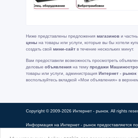
Ниже представлены предложения
магазинов
и частн
цены
на товары или услуги, которые вы бы хотели куп
создать свой
мини-сайт
в течение нескольких минут.
Вам предоставили возможность просмотреть объявле
деловые
объявления
на тему
продажи Машинострое
товары или услуги, администрация
Интернет - рынок
воспользуйтесь вкладкой «Мои объявления» в верхне
Copyright © 2009-2026 Интернет - рынок. All rights rese
Информация на Интернет - рынок предоставляется по
ответственность за ее содержимое. Сайта Интернет -
Мы используем файлы cookie для персонализации конте
Мы не продаем и не предоставляем во временное по