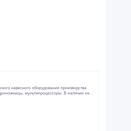
ского навесного оборудования производства
ся официальным дилером по продаже и
rusher (Италия).