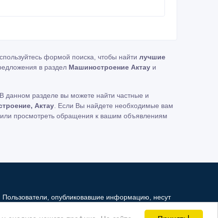
оспользуйтесь формой поиска, чтобы найти
лучшие
редложения в раздел
Машиностроение Актау
и
В данном разделе вы можете найти частные и
троение, Актау
. Если Вы найдете необходимые вам
ь или просмотреть обращения к вашим объявлениям
. Пользователи, опубликовавшие информацию, несут
и не несет ответственность за ее содержимое.
Принять!
и анализа нашего трафика. На сайте
й Интернет - рынок третьим лицам. Но мы можем