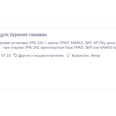
 для бурения скважин
а УРБ 2А2 + шаcси УРАЛ, КАМАЗ, ЗИЛ, МТЛБу цена: 1050 000 рублей Действует ограниченное
ке УРБ 2А2 транспортная база УРАЛ, ЗИЛ или КАМАЗ предоставляется в подарок! УРБ 2А2– это
универсальный буровой агрегат, способный выполнять широкий спектр зад
 07:23
Другое о машиностроение
Казахстан, Актау