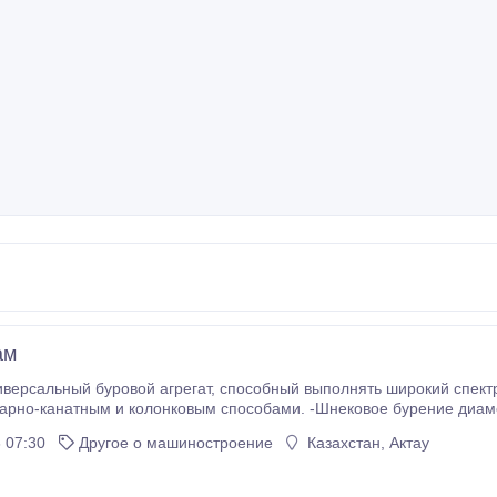
ам
гат, способный выполнять широкий спектр задач по бурению. -Инженерно-геологические
арно-канатным и колонковым способами. -Шнековое бурение диам
асосы Глубина бурения скважин: - ударно-канатным способом – 40-50
 07:30
Другое о машиностроение
Казахстан, Актау