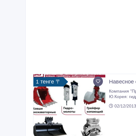
1 тенге 〒
Навесное 
Компания "Пр
Ю.Корея: гидромолоты, вибротрамбовки, шнековые буры, вибропогру
складе широ
02/12/2013
сервисному с