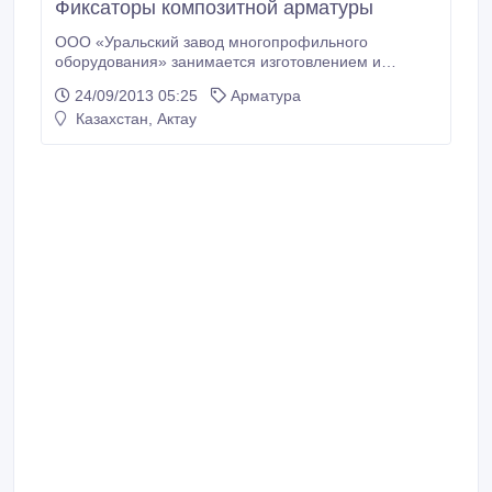
Фиксаторы композитной арматуры
ООО «Уральский завод многопрофильного
оборудования» занимается изготовлением и
продажей фиксатров для арматуры. Фиксаторы для
24/09/2013 05:25
Арматура
арматуры это специальные закладные детали,
Казахстан, Актау
используемые для формирования в бетоне
защитного слоя с определенной толщиной.
Арматурные фиксаторы обычно изготавливаются из
полиэтилена методом литья под давлением.