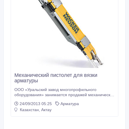
Механический пистолет для вязки
арматуры
ООО «Уральский завод многопрофильного
оборудования» занимается продажей механических
пистолетов для вязки арматуры. Ручная вязка
24/09/2013 05:25
Арматура
арматуры всегда требовала много времени и сил –
Казахстан, Актау
до сегодняшнего дня. С помощью нового
автоматического пистолета для вязки арматуры
фирмы Wacker Neuson можно производить до 1 000
узлов в час - и это непрерывно в течение