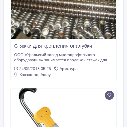
Стяжки для крепления опалубки
ООО «Уральский завод многопрофильного
оборудования» занимается продажей стяжек для
крепления опалубки. Они представляют собой
24/09/2013 05:25
Арматура
универсальные элементы крепления, которые
Казахстан, Актау
применяются при сборке самых различных типов
щитов. Их протяженность может варьироваться в
зависимости от архитектурных особенностей
объекта.